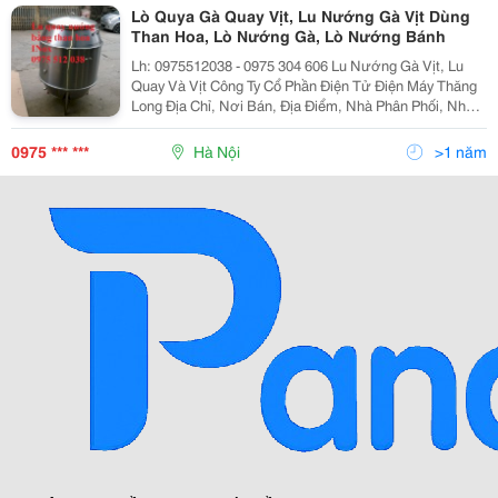
Lò Quya Gà Quay Vịt, Lu Nướng Gà Vịt Dùng
Than Hoa, Lò Nướng Gà, Lò Nướng Bánh
Lh: 0975512038 - 0975 304 606 Lu Nướng Gà Vịt, Lu
Quay Và Vịt Công Ty Cổ Phần Điện Tử Điện Máy Thăng
Long Địa Chỉ, Nơi Bán, Địa Điểm, Nhà Phân Phối, Nhà
Cung Cấp, Bán Buôn, Bán Lẻ Lu Nướng Vịt Lò Quay Vịt,
Lò Nướng Vịt, Chum Quay Vịt, Chum Nướn
0975 *** ***
Hà Nội
>1 năm