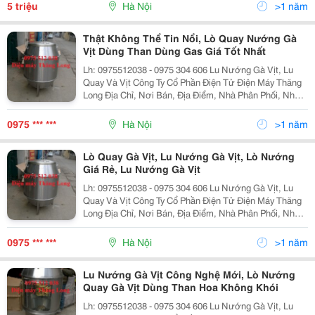
Có Lớp Gạch Giữ Nhiệt Có Thể Đặt Kích
5 triệu
Hà Nội
>1 năm
Thật Không Thể Tin Nổi, Lò Quay Nướng Gà
Vịt Dùng Than Dùng Gas Giá Tốt Nhất
Lh: 0975512038 - 0975 304 606 Lu Nướng Gà Vịt, Lu
Quay Và Vịt Công Ty Cổ Phần Điện Tử Điện Máy Thăng
Long Địa Chỉ, Nơi Bán, Địa Điểm, Nhà Phân Phối, Nhà
Cung Cấp, Bán Buôn, Bán Lẻ Lu Nướng Vịt Lò Quay Vịt,
Lò Nướng Vịt, Chum Quay Vịt, Chum Nướn
0975 *** ***
Hà Nội
>1 năm
Lò Quay Gà Vịt, Lu Nướng Gà Vịt, Lò Nướng
Giá Rẻ, Lu Nướng Gà Vịt
Lh: 0975512038 - 0975 304 606 Lu Nướng Gà Vịt, Lu
Quay Và Vịt Công Ty Cổ Phần Điện Tử Điện Máy Thăng
Long Địa Chỉ, Nơi Bán, Địa Điểm, Nhà Phân Phối, Nhà
Cung Cấp, Bán Buôn, Bán Lẻ Lu Nướng Vịt Lò Quay Vịt,
Lò Nướng Vịt, Chum Quay Vịt, Chum Nướn
0975 *** ***
Hà Nội
>1 năm
Lu Nướng Gà Vịt Công Nghệ Mới, Lò Nướng
Quay Gà Vịt Dùng Than Hoa Không Khói
Lh: 0975512038 - 0975 304 606 Lu Nướng Gà Vịt, Lu