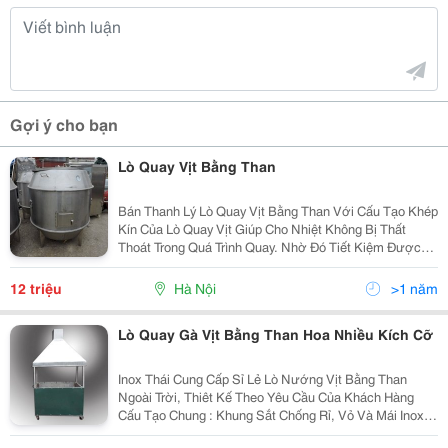
Gợi ý cho bạn
Lò Quay Vịt Bằng Than
Bán Thanh Lý Lò Quay Vịt Bằng Than Với Cấu Tạo Khép
Kín Của Lò Quay Vịt Giúp Cho Nhiệt Không Bị Thất
Thoát Trong Quá Trình Quay. Nhờ Đó Tiết Kiệm Được
Than Hơn So Với Các Loại Lò Thông Thường. Lò Quay
Gà Vịt Bằng Than Có Lớp Bông Thủy Tinh Cách Nhiệt
12 triệu
Hà Nội
>1 năm
Lò Quay Gà Vịt Bằng Than Hoa Nhiều Kích Cỡ
Inox Thái Cung Cấp Sỉ Lẻ Lò Nướng Vịt Bằng Than
Ngoài Trời, Thiêt Kế Theo Yêu Cầu Của Khách Hàng
Cấu Tạo Chung : Khung Sắt Chống Rỉ, Vỏ Và Mái Inox
304 Có Bánh Xe Di Chuyển Chế Độ Quay Xiên Tự Động