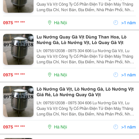
Quay Và Vịt Công Ty Cổ Phần Điện Tử Điện Máy Thăng
Long Địa Chỉ, Nơi Bán, Địa Điểm, Nhà Phân Phối, Nhà
Cung Cấp, Bán Buôn, Bán Lẻ Lu Nướng Vịt Lò Quay Vịt,
Lò Nướng Vịt, Chum Quay Vịt, Chum Nướn
0975 *** ***
Hà Nội
>1 năm
Lu Nướng Quay Gà Vịt Dùng Than Hoa, Lò
Nướng Gà, Lò Nướng Vịt, Lò Quay Gà Vịt
Lh: 0975512038 - 0975 304 606 Lu Nướng Gà Vịt, Lu
Quay Và Vịt Công Ty Cổ Phần Điện Tử Điện Máy Thăng
Long Địa Chỉ, Nơi Bán, Địa Điểm, Nhà Phân Phối, Nhà
Cung Cấp, Bán Buôn, Bán Lẻ Lu Nướng Vịt Lò Quay Vịt,
Lò Nướng Vịt, Chum Quay Vịt, Chum Nướn
0975 *** ***
Hà Nội
>1 năm
Lò Nướng Gà Vịt, Lò Nướng Gà, Lò Nướng Vịt
Giá Rẻ, Lò Nướng Quay Gà Vịt
Lh: 0975512038 - 0975 304 606 Lu Nướng Gà Vịt, Lu
Quay Và Vịt Công Ty Cổ Phần Điện Tử Điện Máy Thăng
Long Địa Chỉ, Nơi Bán, Địa Điểm, Nhà Phân Phối, Nhà
Cung Cấp, Bán Buôn, Bán Lẻ Lu Nướng Vịt Lò Quay Vịt,
Lò Nướng Vịt, Chum Quay Vịt, Chum Nướn
0975 *** ***
Hà Nội
>1 năm