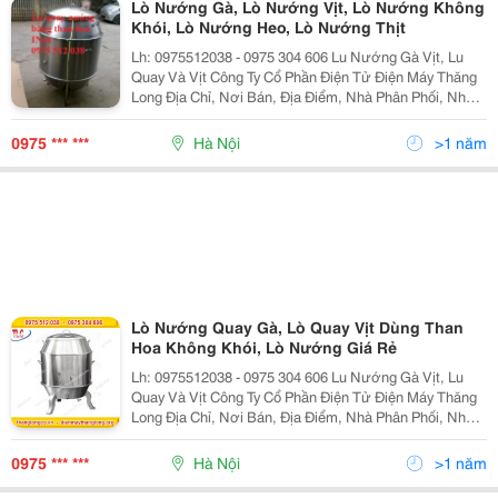
Lò Nướng Gà, Lò Nướng Vịt, Lò Nướng Không
Khói, Lò Nướng Heo, Lò Nướng Thịt
Lh: 0975512038 - 0975 304 606 Lu Nướng Gà Vịt, Lu
Quay Và Vịt Công Ty Cổ Phần Điện Tử Điện Máy Thăng
Long Địa Chỉ, Nơi Bán, Địa Điểm, Nhà Phân Phối, Nhà
Cung Cấp, Bán Buôn, Bán Lẻ Lu Nướng Vịt Lò Quay Vịt,
Lò Nướng Vịt, Chum Quay Vịt, Chum Nướn
0975 *** ***
Hà Nội
>1 năm
Lò Nướng Quay Gà, Lò Quay Vịt Dùng Than
Hoa Không Khói, Lò Nướng Giá Rẻ
Lh: 0975512038 - 0975 304 606 Lu Nướng Gà Vịt, Lu
Quay Và Vịt Công Ty Cổ Phần Điện Tử Điện Máy Thăng
Long Địa Chỉ, Nơi Bán, Địa Điểm, Nhà Phân Phối, Nhà
Cung Cấp, Bán Buôn, Bán Lẻ Lu Nướng Vịt Lò Quay Vịt,
Lò Nướng Vịt, Chum Quay Vịt, Chum Nướn
0975 *** ***
Hà Nội
>1 năm