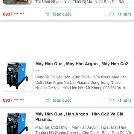
Tốt Nhất Nhanh Nhất Thiết Bị Mới Nhất Bảo Trì , Bảo
Hành Hoàn Hảo Nhất Liên Hệ : Mr Khang 093 7610419
Email: Thaivinhkhang.welding
0937 *** ***
Toàn quốc
>1 năm
Máy Hàn Que , Máy Hàn Argon , Máy Hàn Co2
...
Công Ty Chuyên Bán , Cho Thuê , Sửa Chữa Máy Hàn
Co2 , Hàn Argon Và Cắt Plasma Dùng Trong Nhiều
Ngành Cơ Khí . Hãy Liên Hệ : Mr Khang 093 7610419
Email: Thaivinhkhang.welding@Gmail.com Add : A 28 /
18 Qe 2 Ấp 1 , X. Bình Hưng , H.bc . Tp.hcm
0937 *** ***
Toàn quốc
>1 năm
Máy Hàn Que , Hàn Argon , Hàn Co2 Và Cắt
Plasma..
Máy Hàn Co2 ( Mig) , Máy Hàn Argon ( Tig ) , Máy Hàn
Thuốc ( Hồ Quang Chìm ) .. Cho Thuê , Bán , Trao Đổi Và