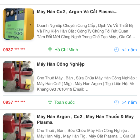
Máy Hàn Co2 , Argon Và Cắt Plasma...
Doanh Nghiệp Chuyên Cung Cấp , Dịch Vụ Về Thiết Bị
Và Phụ Kiện Hàn Cắt : Công Ty Chúng Tôi Rất Quan
Tâm Đổi Mới Công Nghệ Trong Chế Tạo Máy , Gia Công
Cơ Khí , Hàn Khuôn , Hàn Giàn Giao Và Nhiều Ngành
Liên Quan Đến Hàn Cắt . . Hiên Tại, Chúng T
0937 *** ***
Hồ Chí Minh
>1 năm
Máy Hàn Công Nghiệp
Cho Thuê Máy , Bán , Sửa Chũa Máy Hàn Công Nghiệp :
Máy Hàn Co2 ( Mig) , Máy Hàn Argon ( Tig ) Liện Hệ: Mr
Khang 093 7610419 Email:
Thaivinhkhang.welding@Gmail.com
0937 *** ***
Toàn quốc
>1 năm
Máy Hàn Argon , Co2 , Máy Hàn Thuốc & Máy
Plasma.
Cho Thuê , Bán , Sửa Chữa Máy Hàn Công Nghiệp :
Máy Hàn Mig , Máy Hàn Tig , Máy Cắt Plasma ... Gía Cả