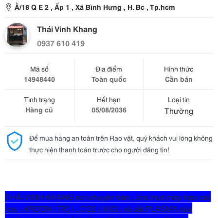
Ằ/18 Q E 2 , Ấp 1 , Xã Bình Hưng , H. Bc , Tp.hcm
Thái Vinh Khang
0937 610 419
Mã số
Địa điểm
Hình thức
14948440
Toàn quốc
Cần bán
Tình trạng
Hết hạn
Loại tin
Hàng cũ
05/08/2036
Thường
Để mua hàng an toàn trên Rao vặt, quý khách vui lòng không
thực hiện thanh toán trước cho người đăng tin!
THÁI VINH KHANG nơi chuyên bán , cho thuê máy hàn các
loại : ARGON ( TIG ) , CO2 ( MIG ) và cắt PLASMA của