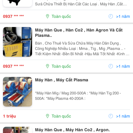
Sưả Chữa Thiết Bị Hàn Cắt Các Loại . Máy Hàn ,Cắt
Chuyên Dùng Cho Chế Tạo Cơ Khí , Tự Động .V.v.v. Xin
Liên Hệ : Công Ty Tnhh Tm-
0937 *** ***
Toàn quốc
>1 năm
Máy Hàn Que , Hàn Co2 , Hàn Agron Và Cắt
Plasma..
Bán , Cho Thuê Và Sửa Chữa Máy Hàn Dân Dụng ,
Công Nghiệp Nhiều Loại : Mma , Tig , Mig ,Plasma .. -
Tiết Kiệm Nhất -Bền Bỉ Nhất -Hậu Mãi Tốt Nhất -Kinh Tế
Nhất Cty Tnhh Tm - Dv -Sx Thái Vinh Khang Hotline :
0937610419 Mr Khang Ema
0937 *** ***
Toàn quốc
>1 năm
Máy Hàn , Máy Cắt Plasma
*Máy Hàn Mig / Mag 200-500A : *Máy Hàn Tig 200 -
500A: *Máy Plasma 40-200A :
1 triệu
Toàn quốc
>1 năm
Máy Hàn Que , Máy Hàn Co2 , Argon.