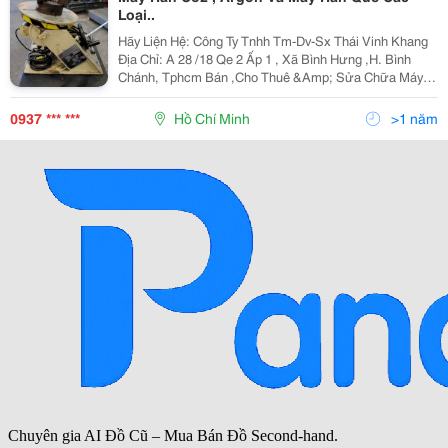
Loại..
Hãy Liện Hệ: Công Ty Tnhh Tm-Dv-Sx Thái Vinh Khang
Địa Chỉ: A 28 /18 Qe 2 Ấp 1 , Xã Bình Hưng ,H. Bình
Chánh, Tphcm Bán ,Cho Thuê &Amp; Sửa Chữa Máy
Hàn 200-1000A ,Máy Cắt Plasma 40A - 200A : - Uy Tín
Nhất - Rẻ Nhất - Nhanh Nhất
0937 *** ***
Hồ Chí Minh
>1 năm