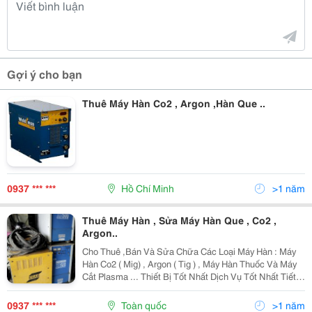
Gợi ý cho bạn
Thuê Máy Hàn Co2 , Argon ,Hàn Que ..
0937 *** ***
Hồ Chí Minh
>1 năm
Thuê Máy Hàn , Sửa Máy Hàn Que , Co2 ,
Argon..
Cho Thuê ,Bán Và Sửa Chữa Các Loại Máy Hàn : Máy
Hàn Co2 ( Mig) , Argon ( Tig ) , Máy Hàn Thuốc Và Máy
Cắt Plasma ... Thiết Bị Tốt Nhất Dịch Vụ Tốt Nhất Tiết
Kiệm Nhất Giao Hàng Nhanh Nhất Bảo Trì , Bảo Hành
Tốt Nhất Hãy Liên Hệ :
0937 *** ***
Toàn quốc
>1 năm