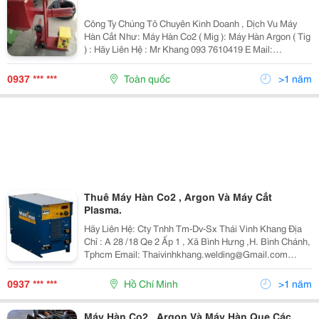
Công Ty Chúng Tô Chuyên Kinh Doanh , Dịch Vu Máy
Hàn Cắt Như: Máy Hàn Co2 ( Mig ): Máy Hàn Argon ( Tig
) : Hãy Liên Hệ : Mr Khang 093 7610419 E Mail:
Thaivinhkhang.welding@Gmail.com Địa Chỉ : A 28 /18
Qe 2 Ấp 1 . Xã Bình Hưng , H
0937 *** ***
Toàn quốc
>1 năm
Thuê Máy Hàn Co2 , Argon Và Máy Cắt
Plasma.
Hãy Liên Hệ: Cty Tnhh Tm-Dv-Sx Thái Vinh Khang Địa
Chỉ : A 28 /18 Qe 2 Ấp 1 , Xã Bình Hưng ,H. Bình Chánh,
Tphcm Email: Thaivinhkhang.welding@Gmail.com
Phone : Mr Khang 0937 610 419 Bán , Sửa Và Cho Thuê
Máy Hàn ,Máy Cắt Dân Dụng Và Cô
0937 *** ***
Hồ Chí Minh
>1 năm
Máy Hàn Co2 , Argon Và Máy Hàn Que Các