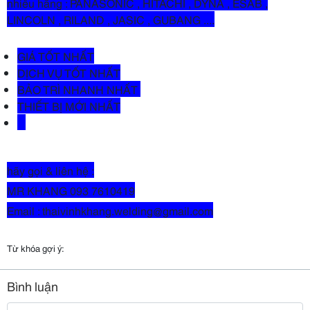
nhiều hãng : PANASONIC , HITACHI , DYNA , ESAB ,
LINCOLN , RILAND , JASIC , GUBANG ....
GIÁ TỐT NHẤT
DỊCH VỤ TỐT NHẤT
BẢO TRÌ NHANH NHẤT
THIẾT BỊ MỚI NHẤT
hãy gọi & liên hệ :
MR KHANG 093 7610419
Email : thaivinhkhang.welding@gmail.com
Từ khóa gợi ý:
Bình luận