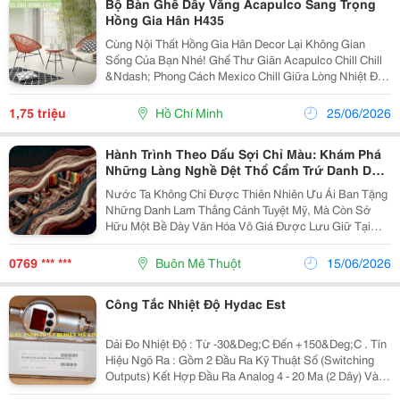
Bộ Bàn Ghế Dây Văng Acapulco Sang Trọng
Hồng Gia Hân H435
Cùng Nội Thất Hồng Gia Hân Decor Lại Không Gian
Sống Của Bạn Nhé! Ghế Thư Giãn Acapulco Chill Chill
&Ndash; Phong Cách Mexico Chill Giữa Lòng Nhiệt Đới
(Acapulco Là Tên Một Địa Danh Có Bãi Biển Thuộc Top
Đẹp Nhất Trên Thế Giới Của Đất Nước Mexico)....
1,75 triệu
Hồ Chí Minh
25/06/2026
Hành Trình Theo Dấu Sợi Chỉ Màu: Khám Phá
Những Làng Nghề Dệt Thổ Cẩm Trứ Danh Dọc
Miền Đất Nước
Nước Ta Không Chỉ Được Thiên Nhiên Ưu Ái Ban Tặng
Những Danh Lam Thắng Cảnh Tuyệt Mỹ, Mà Còn Sở
Hữu Một Bề Dày Văn Hóa Vô Giá Được Lưu Giữ Tại
Các Bản Làng Dân Tộc Thiểu Số. Trong Những Chuyến
Hành Trình Tìm Về Cội Nguồn, Trải Nghiệm Ghé Thăm
0769 *** ***
Buôn Mê Thuột
15/06/2026
Các...
Công Tắc Nhiệt Độ Hydac Est
Dải Đo Nhiệt Độ : Từ -30&Deg;C Đến +150&Deg;C . Tín
Hiệu Ngõ Ra : Gồm 2 Đầu Ra Kỹ Thuật Số (Switching
Outputs) Kết Hợp Đầu Ra Analog 4 - 20 Ma (2 Dây) Và 0
- 10 V . Kết Nối Điện : Chuẩn Đầu Cắm M12X1 (5 Chân) .