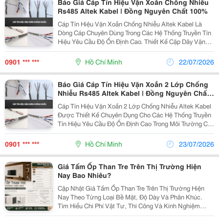
Báo Giá Cáp Tín Hiệu Vặn Xoắn Chống Nhiễu
Rs485 Altek Kabel | Đồng Nguyên Chất 100%
Cáp Tín Hiệu Vặn Xoắn Chống Nhiễu Altek Kabel Là
Dòng Cáp Chuyên Dùng Trong Các Hệ Thống Truyền Tín
Hiệu Yêu Cầu Độ Ổn Định Cao. Thiết Kế Cặp Dây Vặn
Xoắn Giúp Hạn Chế Nhiễu Chéo Giữa Các Lõi Dẫn,
Đồng Thời Lớp Al Foil Hỗ Trợ Chống Nhiễu Điện Từ
0901 *** ***
Hồ Chí Minh
22/07/2026
Từ...
Báo Giá Cáp Tín Hiệu Vặn Xoắn 2 Lớp Chống
Nhiễu Rs485 Altek Kabel | Đồng Nguyên Chất
100%
Cáp Tín Hiệu Vặn Xoắn 2 Lớp Chống Nhiễu Altek Kabel
Được Thiết Kế Chuyên Dụng Cho Các Hệ Thống Truyền
Tín Hiệu Yêu Cầu Độ Ổn Định Cao Trong Môi Trường Có
Nhiều Nguồn Gây Nhiễu Sản Phẩm Sử Dụng Cặp Dây
Vặn Xoắn Kết Hợp 2 Lớp Chống Nhiễu Al Shield...
0901 *** ***
Hồ Chí Minh
23/07/2026
Giá Tấm Ốp Than Tre Trên Thị Trường Hiện
Nay Bao Nhiêu?
Cập Nhật Giá Tấm Ốp Than Tre Trên Thị Trường Hiện
Nay Theo Từng Loại Bề Mặt, Độ Dày Và Phân Khúc.
Tìm Hiểu Chi Phí Vật Tư, Thi Công Và Kinh Nghiệm
Chọn Mua. Tấm Ốp Than Tre Đang Được Nhiều Gia