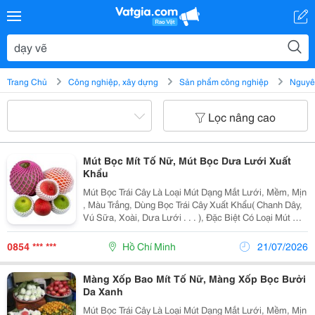
Trang Chủ
Công nghiệp, xây dựng
Sản phẩm công nghiệp
Nguyên
Lọc nâng cao
Mút Bọc Mít Tố Nữ, Mút Bọc Dưa Lưới Xuất
Khẩu
Mút Bọc Trái Cây Là Loại Mút Dạng Mắt Lưới, Mềm, Mịn
, Màu Trắng, Dùng Bọc Trái Cây Xuất Khẩu( Chanh Dây,
Vú Sữa, Xoài, Dưa Lưới . . . ), Đặc Biệt Có Loại Mút Một
Đầu Lớn, Một Đầu Nhỏ Bọc Trái Ổi Đài Loan Ngay Từ
Khi Còn Nhỏ . Uy Tín &Ndash; Hi
0854 *** ***
Hồ Chí Minh
21/07/2026
Màng Xốp Bao Mít Tố Nữ, Màng Xốp Bọc Bưởi
Da Xanh
Mút Bọc Trái Cây Là Loại Mút Dạng Mắt Lưới, Mềm, Mịn