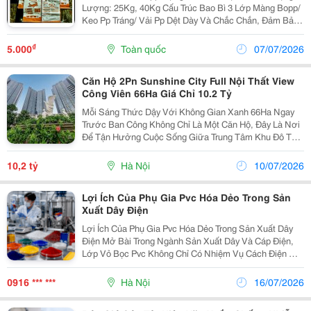
Lượng: 25Kg, 40Kg Cấu Trúc Bao Bì 3 Lớp Màng Bopp/
Keo Pp Tráng/ Vải Pp Dệt Dày Và Chắc Chắn, Đảm Bảo
Không Bị Bung/Bể Trong Quá Trình Đóng Gói Và Vận
Chuyển Hàng Hóa, Đồng Thời Tăng Khả Năng Chống...
₫
5.000
Toàn quốc
07/07/2026
Căn Hộ 2Pn Sunshine City Full Nội Thất View
Công Viên 66Ha Giá Chỉ 10.2 Tỷ
Mỗi Sáng Thức Dậy Với Không Gian Xanh 66Ha Ngay
Trước Ban Công Không Chỉ Là Một Căn Hộ, Đây Là Nơi
Để Tận Hưởng Cuộc Sống Giữa Trung Tâm Khu Đô Thị
Ciputra. Căn Hộ 2 Phòng Ngủ Tại Sunshine City Sở
Hữu: Diện Tích 85.6M&Sup2;. Thiết Kế 2Pn - 2Wc...
10,2 tỷ
Hà Nội
10/07/2026
Lợi Ích Của Phụ Gia Pvc Hóa Dẻo Trong Sản
Xuất Dây Điện
Lợi Ích Của Phụ Gia Pvc Hóa Dẻo Trong Sản Xuất Dây
Điện Mở Bài Trong Ngành Sản Xuất Dây Và Cáp Điện,
Lớp Vỏ Bọc Pvc Không Chỉ Có Nhiệm Vụ Cách Điện Mà
Còn Phải Đáp Ứng Các Yêu Cầu Về Độ Mềm Dẻo, Khả
Năng Chịu Uốn, Độ Bền Cơ Học Và Tuổi Thọ...
0916 *** ***
Hà Nội
16/07/2026