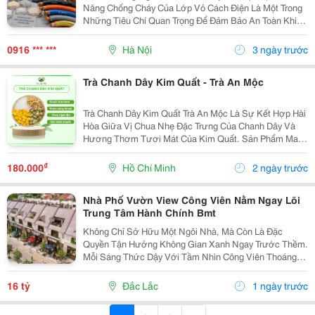
Năng Chống Cháy Của Lớp Vỏ Cách Điện Là Một Trong
Những Tiêu Chí Quan Trọng Để Đảm Bảo An Toàn Khi
Sử Dụng. Ngoài Việc Lựa Chọn Nhựa Pvc Phù Hợp, Hệ
Phụ Gia Pvc Đóng Vai Trò Quyết Định Trong Việc...
0916 *** ***
Hà Nội
3 ngày trước
Trà Chanh Dây Kim Quất - Trà An Mộc
Trà Chanh Dây Kim Quất Trà An Mộc Là Sự Kết Hợp Hài
Hòa Giữa Vị Chua Nhẹ Đặc Trưng Của Chanh Dây Và
Hương Thơm Tươi Mát Của Kim Quất. Sản Phẩm Mang
Đến Trải Nghiệm Mới Lạ, Dễ Thưởng Thức Và Phù Hợp
Với Những Ai Yêu Thích Các Loại Trà Trái Cây Có...
₫
180.000
Hồ Chí Minh
2 ngày trước
Nhà Phố Vườn View Công Viên Nằm Ngay Lõi
Trung Tâm Hành Chính Bmt
Không Chỉ Sở Hữu Một Ngôi Nhà, Mà Còn Là Đặc
Quyền Tận Hưởng Không Gian Xanh Ngay Trước Thềm.
Mỗi Sáng Thức Dậy Với Tầm Nhìn Công Viên Thoáng
Đãng, Mỗi Chiều Trở Về Là Những Phút Giây Thư Giãn
Giữa Thiên Nhiên &Ndash; Một Chuẩn Sống Mà Nhiều
16 tỷ
Đắc Lắc
1 ngày trước
Gia...