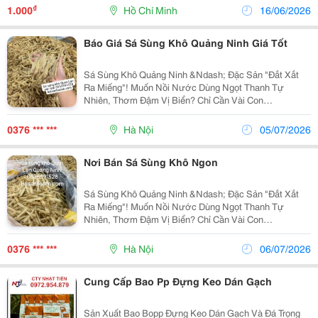
Màn Hình Hiển Thị : Tích Hợp Màn...
₫
1.000
Hồ Chí Minh
16/06/2026
Báo Giá Sá Sùng Khô Quảng Ninh Giá Tốt
Sá Sùng Khô Quảng Ninh &Ndash; Đặc Sản "Đắt Xắt
Ra Miếng"! Muốn Nồi Nước Dùng Ngọt Thanh Tự
Nhiên, Thơm Đậm Vị Biển? Chỉ Cần Vài Con
#Sá_Sùng_Khô Là Đủ! Sá Sùng Khô Loại 1 Tuyển Chọn
Con To, Mình Dày, Vàng Đẹp Làm Sạch Kỹ, Không Cát,
0376 *** ***
Hà Nội
05/07/2026
Không...
Nơi Bán Sá Sùng Khô Ngon
Sá Sùng Khô Quảng Ninh &Ndash; Đặc Sản "Đắt Xắt
Ra Miếng"! Muốn Nồi Nước Dùng Ngọt Thanh Tự
Nhiên, Thơm Đậm Vị Biển? Chỉ Cần Vài Con
#Sá_Sùng_Khô Là Đủ! Sá Sùng Khô Loại 1 Tuyển Chọn
Con To, Mình Dày, Vàng Đẹp Làm Sạch Kỹ, Không Cát,
0376 *** ***
Hà Nội
06/07/2026
Không...
Cung Cấp Bao Pp Đựng Keo Dán Gạch
Sản Xuất Bao Bopp Đựng Keo Dán Gạch Và Đá Trọng