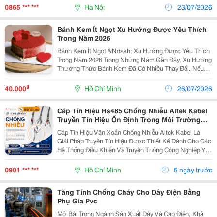
Đình, Kiến Trúc Sư Và Đơn Vị Thi Công Lựa Chọn Để
0865 *** ***
Hà Nội
23/07/2026
Hoàn...
Bánh Kem Ít Ngọt Xu Hướng Được Yêu Thích
Trong Năm 2026
Bánh Kem Ít Ngọt &Ndash; Xu Hướng Được Yêu Thích
Trong Năm 2026 Trong Những Năm Gần Đây, Xu Hướng
Thưởng Thức Bánh Kem Đã Có Nhiều Thay Đổi. Nếu
Trước Đây Khách Hàng Thường Yêu Thích Những
Chiếc Bánh Có Lớp Kem Dày Và Vị Ngọt Đậm, Thì Hiện
₫
40.000
Hồ Chí Minh
26/07/2026
Nay Đa Số...
Cáp Tín Hiệu Rs485 Chống Nhiễu Altek Kabel
Truyền Tín Hiệu Ổn Định Trong Môi Trường
Nhiễu Điện Từ
Cáp Tín Hiệu Vặn Xoắn Chống Nhiễu Altek Kabel Là
Giải Pháp Truyền Tín Hiệu Được Thiết Kế Dành Cho Các
Hệ Thống Điều Khiển Và Truyền Thông Công Nghiệp Yêu
Cầu Độ Chính Xác Cao. Sản Phẩm Sử Dụng Cấu Trúc
Dây Vặn Xoắn Theo Cặp Giúp Giảm Nhiễu Xuyên Âm...
0901 *** ***
Hồ Chí Minh
5 ngày trước
Tăng Tính Chống Cháy Cho Dây Điện Bằng
Phụ Gia Pvc
Mở Bài Trong Ngành Sản Xuất Dây Và Cáp Điện, Khả