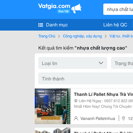
Danh mục
Liên hệ QC
Trang Chủ
Công nghiệp, xây dựng
Vật tư, thiết 
Kết quả tìm kiếm
"nhựa chất lượng cao"
Thanh Lí Pallet Nhựa Trà V
☎️ Liên Hệ Ngay : 0937.612.822 (M
Nhất Hôm Nay! Chúng Tôi Chuyên Thanh Lý Pallet Nhựa Chất Lượng Cao Với
Giá Cực Ưu Đãi, Số Lượng Lớn, 
Vananh Palletnhua
12
Phước Tân, Đồng Nai