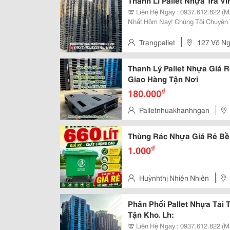
Thanh Lí Pallet Nhựa Trà V
☎️ Liên Hệ Ngay : 0937.612.822 (M
Nhất Hôm Nay! Chúng Tôi Chuyên Thanh Lý Pallet Nhựa Chất Lượng Cao Với
Giá Cực Ưu Đãi, Số Lượng Lớn, 
Trangpallet
127 Võ Ng
Thanh Lý Pallet Nhựa Giá R
Giao Hàng Tận Nơi
₫
180.000
Palletnhuakhanhngan
Thành Phố Đồng Nai
Thùng Rác Nhựa Giá Rẻ Bề
₫
1.000
Huỳnhthị Nhiên Nhiên
Phân Phối Pallet Nhựa Tải 
Tận Kho. Lh:
☎️ Liên Hệ Ngay : 0937.612.822 (