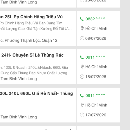
Tam Bình Vĩnh Long
n 25L Pp Chính Hãng Triệu Vũ
0832 *** ***
 Hãng Triệu Vũ Bạn Đang Tìm
Hồ Chí Minh
ất Lượng Cao, Giá Tận Xưởng Để Tối Ưu
Tiếp Từ Nhà Sản
08/07/2026
c, Phường Thạnh Lộc, Quận 12
 24H- Chuyên Sỉ Lẻ Thùng Rác
0911 *** ***
Hồ Chí Minh
; 120L &Ndash; 240L &Ndash; 660L Giá
15/07/2026
Tam Bình Vĩnh Long
?...
20L 240L 660L Giá Rẻ Nhất- Thùng
0911 *** ***
Hồ Chí Minh
17/07/2026
Tam Bình Vĩnh Long