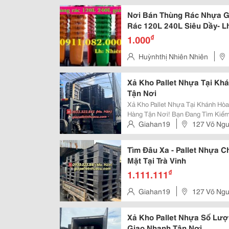
Phước Tân, Đồng Nai
Nơi Bán Thùng Rác Nhựa G
Rác 120L 240L Siêu Dầy- L
₫
1.000
Huỳnhthị Nhiên Nhiên
Xả Kho Pallet Nhựa Tại Kh
Tận Nơi
Xả Kho Pallet Nhựa Tại Khánh Hò
Hàng Tận Nơi! Bạn Đang Tìm Kiếm Giải Pháp Kê Kho, Đóng Hàng Xuất Khẩu
Hay Lót Sàn Siêu Bền, Siêu Tiết 
Giahan19
127 Võ Ngu
Nhựa Chất Lượng Cao Với Giá Ưu 
Tp. Biên Hòa, Đồng Nai
Tìm Đâu Xa - Pallet Nhựa 
Mặt Tại Trà Vinh
₫
1.111.111
Giahan19
127 Võ Ngu
Tp. Biên Hòa, Đồng Nai
Xả Kho Pallet Nhựa Số Lượ
Giao Nhanh Tận Nơi