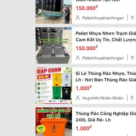
₫
150.000
Palletnhuakhanhngan
Thành Phố Đồng Nai
Pallet Nhựa Nhơn Trạch Giá
Cam Kết Uy Tín, Chất Lượn
₫
150.000
Palletnhuakhanhngan
Thành Phố Đồng Nai
Sỉ Lẻ Thùng Rác Nhựa, Thù
Lh - Nơi Bán Thùng Rác Gi
₫
1.000
Huỳnhthị Nhiên Nhiên
Thùng Rác Công Nghiệp Gi
240L Giá Rẻ- Lh
₫
1.000