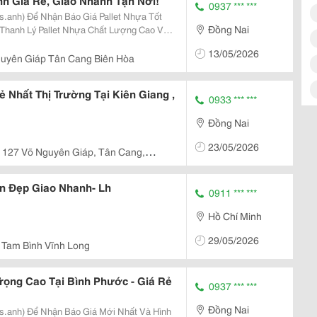
inh Giá Rẻ, Giao Nhanh Tận Nơi!
0937 *** ***
s.anh) Để Nhận Báo Giá Pallet Nhựa Tốt
Đồng Nai
Đáp Ứng Nhanh Cho Doanh Nghiệp, Kho
13/05/2026
Xưởng, Cửa Hàng Và Hộ Kinh Doanh. ✅...
uyên Giáp Tân Cang Biên Hòa
ẻ Nhất Thị Trường Tại Kiên Giang ,
0933 *** ***
Đồng Nai
23/05/2026
127 Võ Nguyên Giáp, Tân Cang,
n Đẹp Giao Nhanh- Lh
0911 *** ***
Hồ Chí Minh
29/05/2026
Tam Bình Vĩnh Long
Trọng Cao Tại Bình Phước - Giá Rẻ
0937 *** ***
Đồng Nai
Ms.anh) Để Nhận Báo Giá Mới Nhất Và Hình