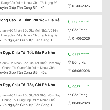
01/06/2026
uất Khẩu? Đừng Bỏ Qua Nguồn Pallet Nhựa
uyên Giáp Tân Cang Biên Hòa
..
Trọng Cao Tại Bình Phước - Giá Rẻ
0937 *** ***
Sóc Trăng
Ms.anh) Để Nhận Báo Giá Mới Nhất Và Hình
01/06/2026
uất Khẩu? Đừng Bỏ Qua Nguồn Pallet Nhựa
7 Võ Nguyên Giáp, Kp Tân Cang, P
..
 Đẹp, Chịu Tải Tốt, Giá Rẻ Như
0937 *** ***
Đồng Nai
Ms.anh) Để Nhận Báo Giá Tốt Nhất Hôm Nay.
 Chúng Tôi Cung Cấp Pallet Nhựa Chất
06/06/2026
 Kỳ Ưu Đãi. ✅ Chịu Tải Trọng
uyên Giáp Tân Cang Biên Hòa
...
 Đẹp, Chịu Tải Tốt, Giá Rẻ Như
0937 *** ***
Sóc Trăng
Ms.anh) Để Nhận Báo Giá Tốt Nhất Hôm Nay.
 Chúng Tôi Cung Cấp Pallet Nhựa Chất
06/06/2026
 Kỳ Ưu Đãi. ✅ Chịu Tải Trọng
7 Võ Nguyên Giáp, Kp Tân Cang, P
 Chống...