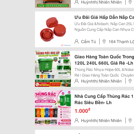
Huỳnhthị Nhiên Nhiên
Ưu Đãi Giá Hấp Dẫn Nắp Ca
Ưu Đãi Giá &Ndash; Nắp Can 25L Pp Chính
Nguồn Cung Cấp Nắp Can Nhựa Ch
Chi Phí Sản Xuất? Đừng Bỏ Lỡ Cơ Hội Này! Giá Tốt Trực 
Xuất: Chỉ Từ 4.Xxx (Giá Cũ:...
Cẩm Tú
164 Thạnh Lộ
Giao Hàng Toàn Quốc Trong
120L 240L 660L Giá Rẻ -Lh
Thùng Rác Nhựa Hdpe 60L &Ndash
Rẻ | Giao Hàng Toàn Quốc ️ Chuyên Cung Cấp Thùng Rác Nhựa Chất Lượng
Cao &Ndash; Giá Tận Kho Bạn Đang Tìm Mua Thùng Rác 60 Lít, 120 Lít, 240
Huỳnhthị Nhiên Nhiên
Lít Hoặc 660 Lít Với Giá Cạnh Tranh
Nhà Cung Cấp Thùng Rác 1
Rác Siêu Bền- Lh
₫
1.000
Huỳnhthị Nhiên Nhiên