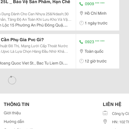
25L _ Bảo Vệ Sản Phẩm, Hạn Chế
0909 *** ***
Hồ Chí Minh
n Dụng Dành Cho Can Nhựa 25&Ndash;30
Chắn, Tăng Độ An Toàn Khi Lưu Kho Và Vận
1 ngày trước
Chất Lượng Cao , Sản Phẩm Có Nhiều Màu
h Lộc 15 Phường An Phú Đông Quận
hận Diện...
Cần Phụ Gia Pvc Gì?
0923 *** ***
Thuật Đô Thị, Mạng Lưới Cấp Thoát Nước
Toàn quốc
 Upvc Là Lựa Chọn Hàng Đầu Nhờ Khả
rội. Tuy Nhiên, Nhựa Polyvinyl Chloride
12 giờ trước
 Trúc Rất...
oang Quoc Viet St., Bac Tu Liem Dist,
THÔNG TIN
LIÊN HỆ
Giới thiệu
Công ty C
Hướng dẫn
HN: 102 T