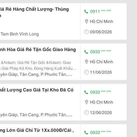
iá Rẻ Hàng Chất Lượng- Thùng
0911 *** ***
h
Hồ Chí Minh
09/06/2026
Tam Bình Vĩnh Long
ánh Hòa Giá Rẻ Tận Gốc Giao Hàng
0933 *** ***
Hồ Chí Minh
a &Ndash; Giá Rẻ Tận Gốc &Ndash; Giao
11/06/2026
Kiệm? Đừng Bỏ Qua Cơ Hội Sở Hữu Pallet
yên Giáp, Tân Cang, P. Phước Tân,
Đãi Cực...
Chất Lượng Cao Giá Tại Kho Đã Có
0933 *** ***
Hồ Chí Minh
12/06/2026
yên Giáp, Tân Cang, P. Phước Tân,
ng Lớn Giá Chỉ Từ 1Xx.000Đ/Cái ,
0933 *** ***