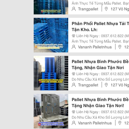
Ảnh Thực Tế Từng Mẫu Pallet. Bạn Đang Cần Pallet Nhựa Chịu Tải Nặng Để
Kê Hàng, Nâng Hạ, Lưu Kho Hay X
Trangpallet
127 Võ Ng
Chất Lượng Cao Đang Được Phân.
Phân Phối Pallet Nhựa Tải 
Tận Kho. Lh:
☎️ Liên Hệ Ngay : 0937.612.822 (
Ảnh Thực Tế Từng Mẫu Pallet. Bạn Đang Cần Pallet Nhựa Chịu Tải Nặng Để
Kê Hàng, Nâng Hạ, Lưu Kho Hay X
Vananh Palletnhua
12
Chất Lượng Cao Đang Được Phân.
Phước Tân, Đồng Nai
Pallet Nhựa Bình Phước Bền
Tặng, Nhận Giao Tận Nơi
☎️ Liên Hệ Ngay : 0937.612.822 (
Do Nhu Cầu Xả Kho Số Lượng Lớn,
Lượng Cao Tại Bình Phước Với Mức Giá Cực
Trangpallet
127 Võ Ng
Cao, Sử Dụng Bền Bỉ Nhiều Năm ✅
Pallet Nhựa Bình Phước Bền
Tặng Nhận Giao Tận Nơi!
☎️ Liên Hệ Ngay : 0937.612.822 (
Do Nhu Cầu Xả Kho Số Lượng Lớn,
Lượng Cao Tại Bình Phước Với Mức Giá Cực
Vananh Palletnhua
12
Cao, Sử Dụng Bền Bỉ Nhiều Năm ✅