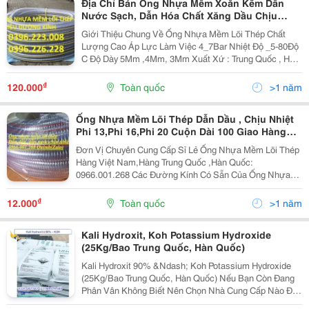
Địa Chỉ Bán Ống Nhựa Mềm Xoắn Kẽm Dẫn
Nước Sạch, Dẫn Hóa Chất Xăng Dầu Chịu
Nhiệt Giá Rẻ.
Giới Thiệu Chung Về Ống Nhựa Mềm Lõi Thép Chất
Lượng Cao Áp Lực Làm Việc 4_7Bar Nhiệt Độ _5-80Độ
C Độ Dày 5Mm ,4Mm, 3Mm Xuất Xứ : Trung Quốc , Hàn
Quốc Đường Kính Thông Dụng Phi 13, Phi16, Phi20,
Phi25, Phi27, Phi32, Phi34, Phi38,...
₫
120.000
Toàn quốc
>1 năm
Ống Nhựa Mềm Lõi Thép Dẫn Dầu , Chịu Nhiệt
Phi 13,Phi 16,Phi 20 Cuộn Dài 100 Giao Hàng
Toàn Quốc
Đơn Vị Chuyên Cung Cấp Sỉ Lẻ Ống Nhựa Mềm Lõi Thép
Hàng Việt Nam,Hàng Trung Quốc ,Hàn Quốc:
0966.001.268 Các Đường Kính Có Sẵn Của Ống Nhựa
Lõi Thép Phi (Mm):
13,16,20,25,27,32,34,38,40,42,48,50,60,76,90,100,110,12
₫
12.000
Toàn quốc
>1 năm
Đặc Điểm Của...
Kali Hydroxit, Koh Potassium Hydroxide
(25Kg/Bao Trung Quốc, Hàn Quốc)
Kali Hydroxit 90% &Ndash; Koh Potassium Hydroxide
(25Kg/Bao Trung Quốc, Hàn Quốc) Nếu Bạn Còn Đang
Phân Vân Không Biết Nên Chọn Nhà Cung Cấp Nào Để
Mua Hóa Chất Kali Hydroxit &Ndash; Koh (Potassium