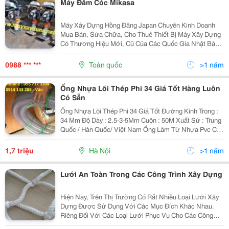
Máy Đầm Cóc Mikasa
Máy Xây Dựng Hồng Đăng Japan Chuyên Kinh Doanh
Mua Bán, Sửa Chữa, Cho Thuê Thiết Bị Máy Xây Dựng
Có Thương Hiệu Mới, Cũ Của Các Quốc Gia Nhật Bản,
Trung Quốc, Hàn Quốc... - Với Đội Ngũ Nhân Viên
Nhiều Năm Kinh Nghiệm Trong Nghành Máy Xây Dựng
0988 *** ***
Toàn quốc
>1 năm
Ống Nhựa Lõi Thép Phi 34 Giá Tốt Hàng Luôn
Có Sẵn
Ống Nhựa Lõi Thép Phi 34 Giá Tốt Đường Kính Trong :
34 Mm Độ Dày : 2.5-3-5Mm Cuộn : 50M Xuất Sứ : Trung
Quốc / Hàn Quốc/ Việt Nam Ống Làm Từ Nhựa Pvc Cao
Cấp, Có Độ Dẻo Cao Chịu Được Nhiệt Độ, Áp Lực ,
Chịu Được Hóa Chất,&Hellip;. ...
1,7 triệu
Hà Nội
>1 năm
Lưới An Toàn Trong Các Công Trình Xây Dựng
Hiện Nay, Trên Thị Trường Có Rất Nhiều Loại Lưới Xây
Dựng Được Sử Dụng Với Các Mục Đích Khác Nhau.
Riêng Đối Với Các Loại Lưới Phục Vụ Cho Các Công
Trình Có Các Loại Sản Phẩm Đến Từ Các Quốc Gia Như