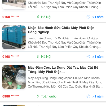
Khách Đã Đọc Thư Ngỏ Này Và Cũng Chân Thành Xin
Lỗi Nếu Thư Ngỏ Này Làm Phiền Quý Khách. Chúng
Tôi, Công Ty Cổ Phần Cơ Điện Mai Tiến Phát Chuyên
Nhập Khẩu Máy Móc Thiết Bị Từ Trung Quốc, Hàn
0168 *** ***
Hà Nội
>1 năm
Quốc, Nhậ
Nhận Bảo Hành Sửa Chữa Máy Phát Điện
Công Nghiệp
Trước Tiên Chung Tôi Xin Chân Thành Cảm Ơn Quý
Khách Đã Đọc Thư Ngỏ Này Và Cũng Chân Thành Xin
Lỗi Nếu Thư Ngỏ Này Làm Phiền Quý Khách. Chúng
Tôi, Công Ty Cổ Phần Cơ Điện Mai Tiến Phát Chuyên
Nhập Khẩu Máy Móc Thiết Bị Từ Trung Quốc, Hàn
0168 *** ***
Hà Nội
>1 năm
Quốc, Nhậ
Máy Đầm Cóc, Lu Dung Dắt Tay, Máy Cắt Bê
Tông, Máy Phát Điện....
Máy Xây Dựng Hồng Đăng Japan Chuyên Kinh Doanh
Mua Bán, Sửa Chữa, Cho Thuê Thiết Bị Máy Xây Dựng
Có Thương Hiệu Mới, Cũ Của Các Quốc Gia Nhật Bản,
Trung Quốc, Hàn Quốc... - Với Đội Ngũ Nhân Viên
Nhiều Năm Kinh Nghiệm Trong Nghành Máy Xây Dựng
0988 *** ***
Toàn quốc
>1 năm