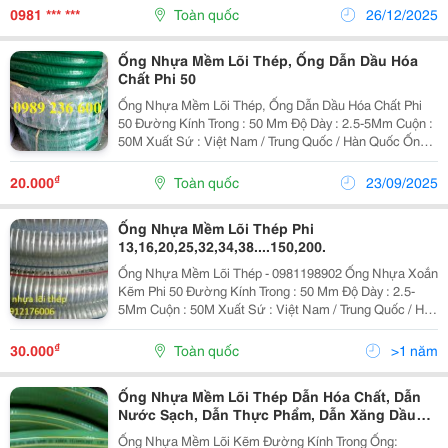
Việt Nam, Trung Quốc, Hàn Quốc, Đài Loan, Thái Lan
0981 *** ***
Toàn quốc
26/12/2025
Ống Nhựa Mềm Lõi Thép, Ống Dẫn Dầu Hóa
Chất Phi 50
Ống Nhựa Mềm Lõi Thép, Ống Dẫn Dầu Hóa Chất Phi
50 Đường Kính Trong : 50 Mm Độ Dày : 2.5-5Mm Cuộn :
50M Xuất Sứ : Việt Nam / Trung Quốc / Hàn Quốc Ống
Làm Từ Nhựa Pvc Cao Cấp, Có Độ Dẻo Cao Chịu Được
Nhiệt Độ, Áp Lực , Chịu Được Hóa Ch
₫
20.000
Toàn quốc
23/09/2025
Ống Nhựa Mềm Lõi Thép Phi
13,16,20,25,32,34,38....150,200.
Ống Nhựa Mềm Lõi Thép - 0981198902 Ống Nhựa Xoắn
Kẽm Phi 50 Đường Kính Trong : 50 Mm Độ Dày : 2.5-
5Mm Cuộn : 50M Xuất Sứ : Việt Nam / Trung Quốc / Hàn
Quốc Ống Làm Từ Nhựa Pvc Cao Cấp, Có Độ Dẻo Cao
Chịu Được Nhiệt Độ, Áp Lực , Chịu Được Hóa...
₫
30.000
Toàn quốc
>1 năm
Ống Nhựa Mềm Lõi Thép Dẫn Hóa Chất, Dẫn
Nước Sạch, Dẫn Thực Phẩm, Dẫn Xăng Dầu
Chất Lượng Cao
Ống Nhựa Mềm Lõi Kẽm Đường Kính Trong Ống: