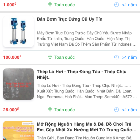
Hydroxide) Ở Đâu Thì Hãy Lựa Chọn Công Ty Xnk...
₫
1.000
Toàn quốc
>1 năm
Bán Bơm Trục Đứng Cũ Uy Tín
Máy Bơm Trục Đứng Trước Đây Chủ Yếu Được Nhập
Khẩu Từ Italia, Trung Quốc, Hàn Quốc. Hiện Nay, Thị
Trường Việt Nam Đã Có Thêm Sản Phẩm Từ Indonesia
Và Hàn Quốc. Máy Bơm Trục Đứng Cũ Cũng Là Sự Lựa
Chọn Tuyệt Vời Cho Người Sử Dụng, Đặc Biệt Là
₫
100.000
Toàn quốc
>1 năm
Những...
Thép Lò Hơi - Thép Đóng Tàu - Thép Chịu
Nhiệt..
Thép Lò Hơi - Thép Đóng Tàu - Thép Chịu Nhiệt........
Xuất Xứ: Trung Quốc, Hàn Quốc, Nhật Bản, Đài Loan,
Nga, Formosa, Hoà Phát.. Mác Thép: Scm440 - A572 -
Ss400 - S355J2 - A515 - A516 - C45 - C50 - Ah36.........
+ Công Dụng: Dùng Trong Các...
₫
26.000
Toàn quốc
>1 năm
Mở Rộng Nguồn Hàng Mẹ & Bé, Đồ Chơi Trẻ
Em, Cập Nhật Xu Hướng Mới Từ Trung Quốc,
Hàn Quốc, Ấn Độ Và Khu Vực Châu Á
Thân Gửi , Bạn Đang Tìm Nguồn Cung Mẹ &Amp; Bé,