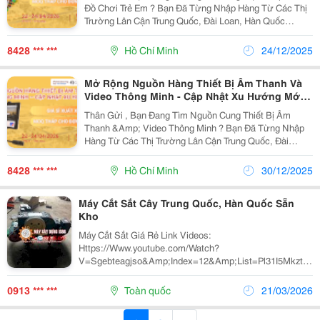
Đồ Chơi Trẻ Em ? Bạn Đã Từng Nhập Hàng Từ Các Thị
Trường Lân Cận Trung Quốc, Đài Loan, Hàn Quốc
Chưa? Nếu Chưa, Đây Chính Là Thời Điểm Lý Tưởng
Để Mở Rộng Mạng Lưới Nhà Cung Cấp Của Bạn Tại
8428 *** ***
Hồ Chí Minh
24/12/2025
Các...
Mở Rộng Nguồn Hàng Thiết Bị Âm Thanh Và
Video Thông Minh - Cập Nhật Xu Hướng Mới
Từ Trung Quốc, Hàn Quốc, Ấn Độ Và Khu Vực
Thân Gửi , Bạn Đang Tìm Nguồn Cung Thiết Bị Âm
Châu Á
Thanh &Amp; Video Thông Minh ? Bạn Đã Từng Nhập
Hàng Từ Các Thị Trường Lân Cận Trung Quốc, Đài
Loan, Hàn Quốc Chưa? Nếu Chưa, Đây Chính Là Thời
Điểm Lý Tưởng Để Mở Rộng Mạng Lưới Nhà Cung Cấp
8428 *** ***
Hồ Chí Minh
30/12/2025
Của...
Máy Cắt Sắt Cây Trung Quốc, Hàn Quốc Sẵn
Kho
Máy Cắt Sắt Giá Rẻ Link Videos:
Https://Www.youtube.com/Watch?
V=Sgebteagjso&Amp;Index=12&Amp;List=Pl31I5Mkztyelgb
Công Ty Chúng Tôi Cung Cấp Máy Cắt Sắt 40 , Máy Cắt
Sắt 45 , Máy Cắt Sắt 50 Trung Quốc Giá Rẻ Uy...
0913 *** ***
Toàn quốc
21/03/2026