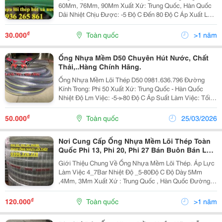
60Mm, 76Mm, 90Mm Xuất Xứ: Trung Quốc, Hàn Quốc
Dải Nhiệt Chịu Được: -5 Độ C Đến 80 Độ C Áp Xuất Làm
Việc Tối Đa: 13Kg/ Cm2 Đóng Gói: 30M/ 1 Cuộn Công
Dụng: Dùng Để Dẫn Xăng Dầu,...
₫
30.000
Toàn quốc
>1 năm
Ống Nhựa Mềm D50 Chuyên Hút Nước, Chất
Thải,..Hàng Chính Hãng.
Ống Nhựa Mềm Lõi Thép D50 0981.636.796 Đường
Kính Trong: Phi 50 Xuất Xứ: Trung Quốc - Hàn Quốc
Nhiệt Độ Lm Việc: -5-≫80 Độ C Áp Suất Làm Việc: Tối
Đa 7Kg/Cm2 Quy Cách Đóng Gói: 50 M/ Cuộn Ứng
Dụng: Dùng Để Dẫn Dầu, Dẫn Hóa Chất...
₫
50.000
Toàn quốc
25/03/2026
Nơi Cung Cấp Ống Nhựa Mềm Lõi Thép Toàn
Quốc Phi 13, Phi 20, Phi 27 Bán Buôn Bán Lẻ
Giá Nào Cũng Bán.
Giới Thiệu Chung Về Ống Nhựa Mềm Lõi Thép. Áp Lực
Làm Việc 4_7Bar Nhiệt Độ _5-80Độ C Độ Dày 5Mm
,4Mm, 3Mm Xuất Xứ : Trung Quốc , Hàn Quốc Đường
Kính Thông Dụng Phi 13, Phi16, Phi20, Phi25, Phi27,
Phi32, Phi34, Phi38, Phi40, Phi42, Phi48,...
₫
120.000
Toàn quốc
>1 năm