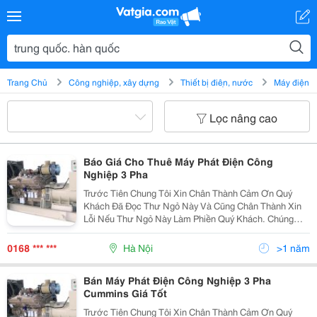
Trang Chủ
Công nghiệp, xây dựng
Thiết bị điện, nước
Máy điện
Lọc nâng cao
Báo Giá Cho Thuê Máy Phát Điện Công
Nghiệp 3 Pha
Trước Tiên Chung Tôi Xin Chân Thành Cảm Ơn Quý
Khách Đã Đọc Thư Ngỏ Này Và Cũng Chân Thành Xin
Lỗi Nếu Thư Ngỏ Này Làm Phiền Quý Khách. Chúng
Tôi, Công Ty Cổ Phần Cơ Điện Mai Tiến Phát Chuyên
Nhập Khẩu Máy Móc Thiết Bị Từ Trung Quốc, Hàn
0168 *** ***
Hà Nội
>1 năm
Quốc, Nhậ
Bán Máy Phát Điện Công Nghiệp 3 Pha
Cummins Giá Tốt
Trước Tiên Chung Tôi Xin Chân Thành Cảm Ơn Quý