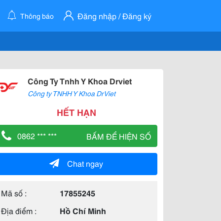
Đăng nhập / Đăng ký
Thông báo
Công Ty Tnhh Y Khoa Drviet
Công ty TNHH Y Khoa DrViet
HẾT HẠN
0862 *** ***
BẤM ĐỂ HIỆN SỐ
Chat ngay
Mã số :
17855245
Địa điểm :
Hồ Chí Minh