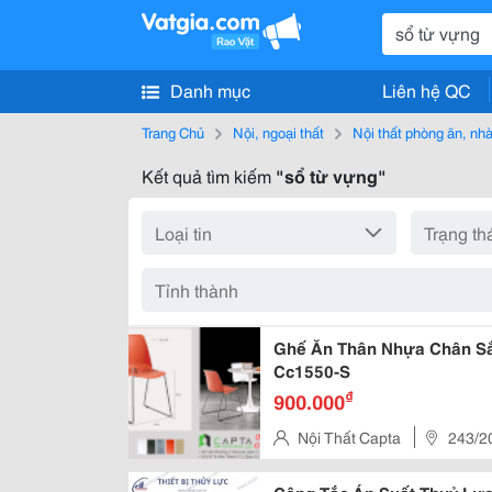
Danh mục
Liên hệ QC
Trang Chủ
Nội, ngoại thất
Nội thất phòng ăn, nh
Kết quả tìm kiếm
"sổ từ vựng"
Ghế Ăn Thân Nhựa Chân Sắ
Cc1550-S
₫
900.000
Nội Thất Capta
243/2
Gần Siêu Thị Big C)