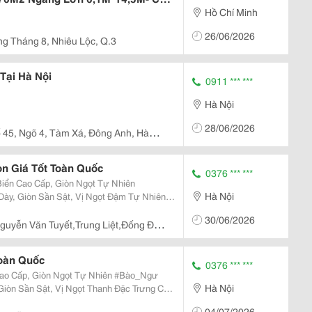
Hồ Chí Minh
/2
26/06/2026
g Tháng 8, Nhiêu Lộc, Q.3
Tại Hà Nội
0911 *** ***
Hà Nội
28/06/2026
 45, Ngõ 4, Tàm Xá, Đông Anh, Hà
n Giá Tốt Toàn Quốc
0376 *** ***
iển Cao Cấp, Giòn Ngọt Tự Nhiên
Hà Nội
Dày, Giòn Sần Sật, Vị Ngọt Đậm Tự Nhiên
Cả Gia Đình Và Những Bữa Tiệc Sang Trọng
30/06/2026
ản Mà...
guyễn Văn Tuyết,Trung Liệt,Đống Đa,
Toàn Quốc
0376 *** ***
p, Giòn Ngọt Tự Nhiên #Bào_Ngư
Hà Nội
 Giòn Sần Sật, Vị Ngọt Thanh Đặc Trưng Của
Cho Bữa Cơm Gia Đình, Tiếp Khách Và Làm
04/07/2026