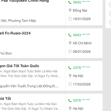
 Psa Yuciyuken Chính Hãng
0945 *** ***
Đồng Nai
19/01/2026
à Nội, Phường Tam Hiệp
ll Fc-Rusio-3224
0943 *** ***
Hồ Chí Minh
28/01/2026
Thủ Đức
on Giá Tốt Toàn Quốc
0376 *** ***
uộc Biển Là Món Hải
Hà Nội
Nhờ Thịt Giòn Sần Sật, Vị Ngọt Tự Nhiên
uộc Tươi Khi Chế Biến Sẽ Thơm Ngon,
17/03/2026
ác Món...
guyễn Văn Tuyết,Trung Liệt,Đống Đa,
iá Tốt
0376 *** ***
Tuộc Là Món Hải Sản
Hà Nội
Thịt Giòn Sần Sật, Vị Ngọt Tự Nhiên Và