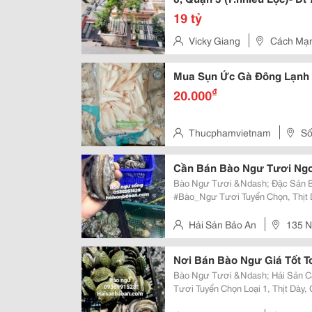
19T- Ngay Sát Vòng Xoay 3
19 tỷ
Vicky Giang
Cách Mạn
Mua Sụn Ức Gà Đông Lạnh 
₫
20.000
Thucphamvietnam
Số
Nội
Cần Bán Bào Ngư Tươi Ngo
Bào Ngư Tươi &Ndash; Đặc Sản B
#Bào_Ngư Tươi Tuyển Chọn, Thịt 
Giàu Dinh Dưỡng, Thích Hợp Cho 
Hải Sản Cao Cấp, Chế Biến Đơn Gi
Hải Sản Bảo An
135 N
Hà Nội.
Nơi Bán Bào Ngư Giá Tốt 
Bào Ngư Tươi &Ndash; Hải Sản Cao Cấ
Tươi Tuyển Chọn Loại 1, Thịt Dày,
Biển. Giàu Dinh Dưỡng, Phù Hợp 