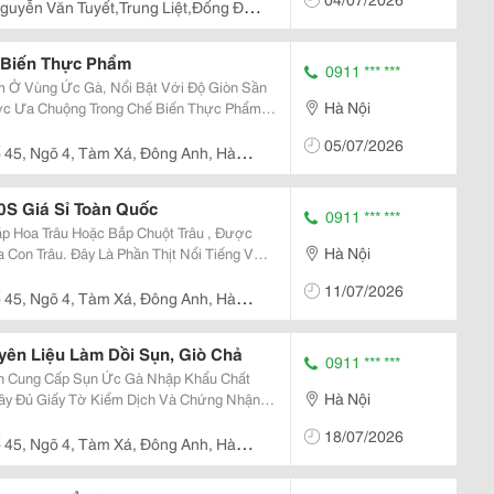
guyễn Văn Tuyết,Trung Liệt,Đống Đa,
 Biến Thực Phẩm
0911 *** ***
 Ở Vùng Ức Gà, Nổi Bật Với Độ Giòn Sần
Hà Nội
ược Ưa Chuộng Trong Chế Biến Thực Phẩm.
Ngạch , Bảo Quản Ở -22&Deg;C , Đảm Bảo
05/07/2026
Giữ Nguyên Chất Lượng Và Độ Tươi Ngon. ...
 45, Ngõ 4, Tàm Xá, Đông Anh, Hà
0S Giá Sỉ Toàn Quốc
0911 *** ***
ắp Hoa Trâu Hoặc Bắp Chuột Trâu , Được
Hà Nội
Con Trâu. Đây Là Phần Thịt Nổi Tiếng Với
u Xen Kẽ Thớ Thịt, Tạo Nên Độ Giòn Sần
11/07/2026
hơm Tự...
 45, Ngõ 4, Tàm Xá, Đông Anh, Hà
ên Liệu Làm Dồi Sụn, Giò Chả
0911 *** ***
n Cung Cấp Sụn Ức Gà Nhập Khẩu Chất
Hà Nội
ầy Đủ Giấy Tờ Kiểm Dịch Và Chứng Nhận
18/07/2026
hiên Và...
 45, Ngõ 4, Tàm Xá, Đông Anh, Hà