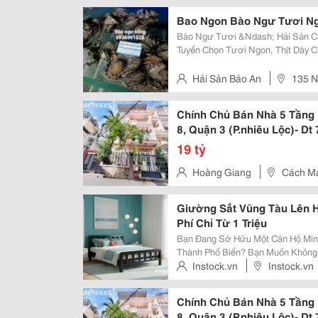
Hà Nội.
Bao Ngon Bào Ngư Tươi Ng
Bào Ngư Tươi &Ndash; Hải Sản Cao Cấ
Tuyển Chọn Tươi Ngon, Thịt Dày C
Trưng Món Ngon Cao Cấp Được Nh
Khách Gợi Ý Món Ngon: Bào Ngư
Hải Sản Bảo An
135 N
Hà Nội.
Chính Chủ Bán Nhà 5 Tầng
8, Quận 3 (P.nhiêu Lộc)- D
19T- Ngay Sát Vòng Xoay 3
19 tỷ
Hoàng Giang
Cách Mạ
Giường Sắt Vũng Tàu Lên H
Phí Chỉ Từ 1 Triệu
Bạn Đang Sở Hữu Một Căn Hộ Mini
Thành Phố Biển? Bạn Muốn Không 
Linh, Mang Tính Nghệ Thuật Cao 
Instock.vn
Instock.vn
Các Dòng Giường Sắt Vũng Tàu Th
Chính Chủ Bán Nhà 5 Tầng
8, Quận 3 (P.nhiêu Lộc)- D