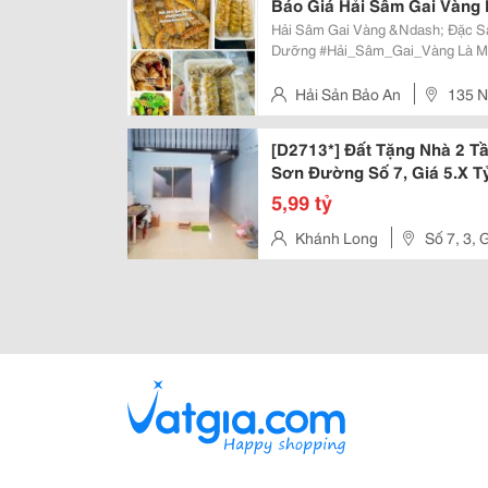
Báo Giá Hải Sâm Gai Vàng
Hải Sâm Gai Vàng &Ndash; Đặc Sả
Dưỡng #Hải_Sâm_Gai_Vàng Là Một Trong Những Đặc Sản Biển Được Nhiều
Thực Khách Yêu Thích Nhờ Phần Th
Giá Trị Dinh Dưỡng Cao. Hải Sâm.
Hải Sản Bảo An
135 N
Hà Nội.
[D2713*] Đất Tặng Nhà 2 T
Sơn Đường Số 7, Giá 5.X T
5,99 tỷ
Khánh Long
Số 7, 3,