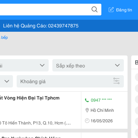
Đăng tin
Liên hệ Quảng Cáo: 02439747875
à bếp
B
Khoảng giá
t Vòng Hiện Đại Tại Tphcm
0947 *** ***
Hồ Chí Minh
16/05/2026
0 Tô Hiến Thành, P13, Q.10, Hcm (