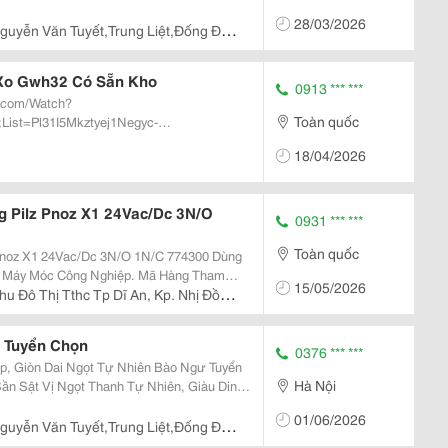
Tươi Khi Chế Biến Không Bị Dai, Ăn Cực Kỳ
28/03/2026
guyễn Văn Tuyết,Trung Liệt,Đống Đa,
 Xo Gwh32 Có Sẵn Kho
0913 *** ***
e.com/Watch?
Toàn quốc
ist=Pl31I5Mkztyej1Negyc-
18/04/2026
áy Uốn Đai Tròn Gwh-32 Là Một Trong Số
 Pilz Pnoz X1 24Vac/Dc 3N/O
0931 *** ***
Toàn quốc
z Pnoz X1 24Vac/Dc 3N/O 1N/C 774300 Dùng
c Công Nghiệp. Mã Hàng Tham
15/05/2026
hu Đô Thị Tthc Tp Dĩ An, Kp. Nhị Đồng
h Dương, Việt Nam.
 Tuyển Chọn
0376 *** ***
Dai Ngọt Tự Nhiên Bào Ngư Tuyển
Hà Nội
Sần Sật Vị Ngọt Thanh Tự Nhiên, Giàu Dinh
ồi Bổ Sức Khỏe Và Đãi Khách Gợi Ý
01/06/2026
 Xì...
guyễn Văn Tuyết,Trung Liệt,Đống Đa,