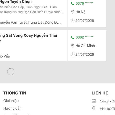
 Ngon Tuyển Chọn
0376 *** ***
n Biển Cao Cấp, Giòn Ngọt, Giàu Dinh
Hà Nội
ịt Dày, Giòn Sần Sật, Vị Ngọt Tự Nhiên Và
20/07/2026
..
guyễn Văn Tuyết,Trung Liệt,Đống Đa,
ầng Sát Vòng Xoay Nguyễn Thái
0362 *** ***
ỷ
Hồ Chí Minh
24/07/2026
 Gò Vấp
THÔNG TIN
LIÊN HỆ
Giới thiệu
Công ty C
Hướng dẫn
HN: 102 T