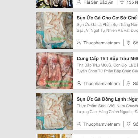
Quà Biếu Sang Trọng. Bào Ngư...
Hải Sản Bảo An
135 N
Hà Nội.
Sụn Ức Gà Cho Cơ Sở Chế
Sụn Ức Gà Là Phần Sụn Trắng Nằm
Sật , Vị Ngọt Tự Nhiên Và Rất Đ
Sản Phẩm Được Nhập Khẩu Chính 
Thucphamvietnam
Số
Nội
Cung Cấp Thịt Bắp Trâu M6
Thịt Bắp Trâu M60S, Còn Gọi Là B
Tuyển Chọn Từ Phần Bắp Chân Của 
Những Đường Gân Hoa Phân Bố Đề
Sật, Vị Ngọt Đậm Đà Và Hương T
Thucphamvietnam
Số
Nội
Sụn Ức Gà Đông Lạnh :Nguy
Thực Phẩm Sạch Việt Nam Chuyê
Lượng Cao, Hàng Chính Ngạch , Đ
Nguồn Gốc Xuất Xứ. Sụn Ức Gà Là Phần Sụn Trắng Nằm Ở Vùng Ức, Nổi Bật
Với Độ Giòn Sần Sật, Vị Ngọt Tự N
Thucphamvietnam
Số
Nội