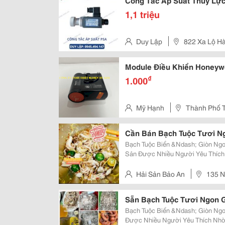
Công Tắc Áp Suất Thuỷ Lực
1,1 triệu
Duy Lập
822 Xa Lộ H
Module Điều Khiển Honeywe
₫
1.000
Mỹ Hạnh
Thành Phố 
Cần Bán Bạch Tuộc Tươi Ng
Bạch Tuộc Biển &Ndash; Giòn Ngon, Ngọt Đậm Bạch T
Sản Được Nhiều Người Yêu Thích 
Và Rất Giàu Dinh Dưỡng . Bạch T
Không Bị Dai , Rất Phù Hợp Cho C
Hải Sản Bảo An
135 N
Hà Nội.
Sẵn Bạch Tuộc Tươi Ngon G
Bạch Tuộc Biển &Ndash; Giòn Ngon, Ngọt Đậm Bạch 
Được Nhiều Người Yêu Thích Nhờ 