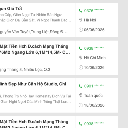
on Giá Tốt
0376 *** ***
p, Giòn Ngọt Tự Nhiên Bào Ngư
Hà Nội
hắc Giòn Dai Sần Sật, Vị Ngọt Thanh Đặc
iều Khách Lựa Chọn Để Bồi Bổ Và Tiếp
06/06/2026
 Hấp...
guyễn Văn Tuyết,Trung Liệt,Đống Đa,
 Mặt Tiền Hxh Đ.cách Mạng Tháng
0938 *** ***
t 76M2 Ngang Lớn 6,1M*14,5M- Chỉ
Hồ Chí Minh
/2
10/06/2026
ng Tháng 8, Nhiêu Lộc, Q.3
ình Đẹp Như Căn Hộ Studio, Chi
0901 *** ***
Toàn quốc
, Phòng Trọ Nhỏ Hay Homestay Dịch Vụ Tại
Gian Nghỉ Ngơi Của Mình Trông Thật Lung
18/06/2026
Nhưng Ngân Sách Lại Vô Cùng Hạn Hẹp?
ế Hệ Mới...
 Mặt Tiền Hxh Đ.cách Mạng Tháng
0938 *** ***
t 76M2 Ngang Lớn 6,1M*14,5M- Chỉ