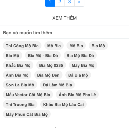
1
2
3
»
XEM THÊM
Bạn có muốn tìm thêm
Thi Công Mộ Bia
Mộ Bia
Mộ Bia
Bia Mộ
Bia Mộ
Bia Mộ - Bia Đá
Bia Mộ Bia Đá
Khắc Bia Mộ
Bia Mộ 0235
Máy Bia Mộ
Ảnh Bia Mộ
Bia Mộ Đen
Đá Bia Mộ
Sơn La Bia Mộ
Đá Làm Mộ Bia
Mẫu Vector Cắt Mộ Bia
Ảnh Bia Mộ Pha Lê
Thi Truong Bia
Khắc Bia Mộ Lào Cai
Máy Phun Cát Bia Mộ