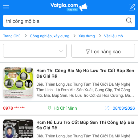
Trang Chủ
Công nghiệp, xây dựng
Xây dựng
Vật liệu thô
Lọc nâng cao
Hcm Thi Công Bia Mộ Hủ Lưu Tro Cốt Búp Sen
Đá Giá Rẽ
Diệu Thiên Long Jsc Trung Tâm Thế Giới Đá Mỹ Nghệ
Tâm Linh - Là Đơn Vi : Sản Xuất, Cung Cấp, Thi Công
Mộ, Bia, Búp Sen, Hủ Lưu Tro Cốt Đá Hoa Cương, Đá
Non Nước Đá Khối, Đá Tấm - Khắc Hình Và Chữ Trên
Đá, Giao Hàng Tận Nơi Giá Trị V
0978 *** ***
Hồ Chí Minh
08/03/2026
Hcm Hủ Lưu Tro Cốt Búp Sen Thi Công Mộ Bia
Đá Giá Rẽ
Diệu Thiên Long Jsc Trung Tâm Thế Giới Đá Mỹ Nghệ