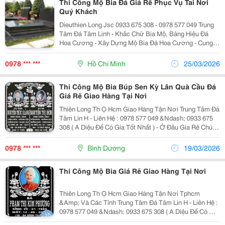
Thi Công Mộ Bia Đá Giá Rẽ Phục Vụ Tai Nơi
Quý Khách
Dieuthien Long Jsc 0933 675 308 - 0978 577 049 Trung
Tâm Đá Tâm Linh - Khắc Chữ Bia Mộ, Bảng Hiệu Đá
Hoa Cương - Xây Dựng Mộ Bia Đá Hoa Cương - Cung
Cấp Búp Sen, Kỳ Lân Đá, Để Trụ Mộ - Hủ Lưu Tro Cốt +
Quách Lưu Xương Cốt, Đá Non Nư
0978 *** ***
Hồ Chí Minh
25/03/2026
Thi Công Mộ Bia Búp Sen Kỳ Lân Quà Cầu Đá
Giá Rẽ Giao Hàng Tại Nơi
Thiên Long Th Ọ Hcm Giao Hàng Tận Nơi Trung Tâm Đá
Tâm Lin H - Liên Hệ : 0978 577 049 &Ndash; 0933 675
308 ( A Diệu Để Có Gía Tốt Nhất ) - Ở Đâu Gía Rẽ Chúng
Tôi Rẽ Hơn. + Sản Phẩm Của Lòng Thành &Amp; Chữ
Hiếu. * Chuyên S Ản Xuất,
0978 *** ***
Bình Dương
19/03/2026
Thi Công Mộ Bia Giá Rẽ Giao Hàng Tại Nơi
Thiên Long Th Ọ Hcm Giao Hàng Tận Nơi Tphcm
&Amp; Và Các Tỉnh Trung Tâm Đá Tâm Lin H - Liên Hệ :
0978 577 049 &Ndash; 0933 675 308 ( A Diệu Để Có Gía
Tốt Nhất ) - Ở Đâu Gía Rẽ Chúng Tôi Rẽ Hơn. + Sản