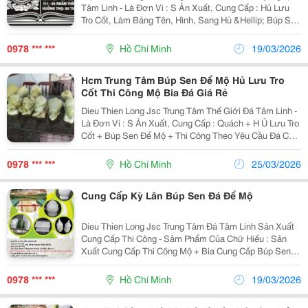
Tâm Linh - Là Đơn Vi : S Ản Xuất, Cung Cấp : Hủ Lưu
Tro Cốt, Làm Bảng Tên, Hình, Sang Hủ &Hellip; Búp Sen
Để Mộ, Thi Công &Hellip; - Đá Trắng Non Nước Đá Khối
Đẻo Ra - Đá Cẩm Thạch T
0978 *** ***
Hồ Chí Minh
19/03/2026
Hcm Trung Tâm Búp Sen Để Mộ Hủ Lưu Tro
Cốt Thi Công Mộ Bia Đá Giá Rẻ
Dieu Thien Long Jsc Trung Tâm Thế Giới Đá Tâm Linh -
Là Đơn Vi : S Ản Xuất, Cung Cấp : Quách + H Ủ Lưu Tro
Cốt + Búp Sen Để Mộ + Thi Công Theo Yêu Cầu Đá Cẩm
Thạch Trắng Non Nước Đá Khối Đẻo Ra L Àm Bảng
Tên, Khắc Chữ, Hình, Dịch Vụ Th
0978 *** ***
Hồ Chí Minh
25/03/2026
Cung Cấp Kỳ Lân Búp Sen Đá Để Mộ
Dieu Thien Long Jsc Trung Tâm Đá Tâm Linh Sản Xuất
Cung Cấp Thi Công - Sảm Phẩm Của Chữ Hiếu : Sản
Xuất Cung Cấp Thi Công Mộ + Bia Cung Cấp Búp Sen,
Kỳ Lân Để Trụ Mộ, Đá Non Nước - Thi Công, Sửa Chửa,
Đánh Bóng : Mộ + Bia, Bàn Th
0978 *** ***
Hồ Chí Minh
19/03/2026