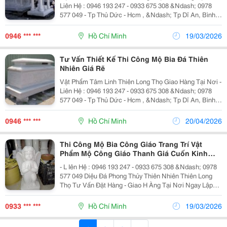
Liên Hệ : 0946 193 247 - 0933 675 308 &Ndash; 0978
577 049 - Tp Thủ Dức - Hcm , &Ndash; Tp Dĩ An, Bình
Dương &Ndash; Tp Biên Hòa Đồng Nai &Ndash; Long
An - Tây Ninh - Các Tỉnh Miền Tây. +...
0946 *** ***
Hồ Chí Minh
19/03/2026
Tư Vấn Thiết Kế Thi Công Mộ Bia Đá Thiên
Nhiên Giá Rẽ
Vật Phẩm Tâm Linh Thiên Long Thọ Giao Hàng Tại Nơi -
Liên Hệ : 0946 193 247 - 0933 675 308 &Ndash; 0978
577 049 - Tp Thủ Dức - Hcm , &Ndash; Tp Dĩ An, Bình
Dương &Ndash; Tp Biên Hòa Đồng Nai &Ndash; Long
An - Tây Ninh - Các Tỉnh Miền Tây. +...
0946 *** ***
Hồ Chí Minh
20/04/2026
Thi Công Mộ Bia Công Giáo Trang Trí Vật
Phẩm Mộ Công Giáo Thanh Giá Cuốn Kinh
Tiên Thần Bằng Đá Giá Rẽ
- L Iên Hệ : 0946 193 247 - 0933 675 308 &Ndash; 0978
577 049 Diệu Đá Phong Thủy Thiên Nhiên Thiên Long
Thọ Tư Vấn Đặt Hàng - Giao H Àng Tại Nơi Ngay Lập
Tức . - Tư Vấn Thiết Kế Xây Dựng Mộ - Khắc Bia - Đá
Hoa Cương , Đá Khối Thiên Nhiên...
0933 *** ***
Hồ Chí Minh
19/03/2026