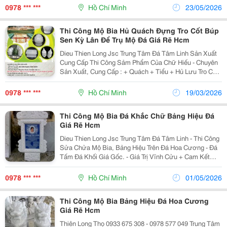
Nước - Thi Công, Sửa Chửa, Đánh
0978 *** ***
Hồ Chí Minh
23/05/2026
Thi Công Mộ Bia Hủ Quách Đựng Tro Cốt Búp
Sen Kỳ Lân Để Trụ Mộ Đá Giá Rẽ Hcm
Dieu Thien Long Jsc Trung Tâm Đá Tâm Linh Sản Xuất
Cung Cấp Thi Công Sảm Phẩm Của Chữ Hiếu - Chuyên
Sản Xuất, Cung Cấp : + Quách + Tiểu + Hủ Lưu Tro Cốt -
Búp Sen, Kỳ Lân, Để Trụ Mộ, Trụ Tường &Hellip; - Đá
Cẩm Thạch Trắng Non Nước
0978 *** ***
Hồ Chí Minh
19/03/2026
Thi Công Mộ Bia Đá Khắc Chữ Bảng Hiệu Đá
Giá Rẽ Hcm
Dieu Thien Long Jsc Trung Tâm Đá Tâm Linh - Thi Công
Sửa Chửa Mộ Bia, Bảng Hiệu Trên Đá Hoa Cương - Đá
Tấm Đá Khối Giá Gốc. - Giá Trị Vĩnh Cửu + Cam Kết
Đẹp, Chất Lượng, Giá Rẽ - Giao Hàng Tại Nơi Quý
Khách Địa Chỉ : 644, Xa Lộ H
0978 *** ***
Hồ Chí Minh
01/05/2026
Thi Công Mộ Bia Bảng Hiệu Đá Hoa Cương
Giá Rẽ Hcm
Thiên Long Thọ 0933 675 308 - 0978 577 049 Trung Tâm