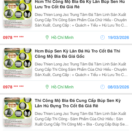
Hcm Thi Công Mộ Bia Đá Kỳ Lân Búp Sen Hủ
Lưu Tro Cốt Đá Giá Rẻ
Dieu Thien Long Jsc Trung Tâm Đá Tâm Linh Sản Xuất
Cung Cấp Thi Công Sảm Phẩm Của Chữ Hiếu - Chuyên
Sản Xuất, Cung Cấp : + Quách + Tiểu + Hủ Lưu Tro Cốt -
Búp Sen, Kỳ Lân, Để Trụ Mộ, Trụ Tường &Hellip; - Đá
Cẩm Thạch Trắng Non Nước
0978 *** ***
Hồ Chí Minh
19/03/2026
Hcm Búp Sen Kỳ Lân Đá Hủ Tro Cốt Đá Thi
Công Mộ Bia Đá Giá Gốc
Dieu Thien Long Jsc Trung Tâm Đá Tâm Linh Sản Xuất
Cung Cấp Thi Công Sảm Phẩm Của Chữ Hiếu - Chuyên
Sản Xuất, Cung Cấp : + Quách + Tiểu + Hủ Lưu Tro Cốt -
Búp Sen, Kỳ Lân, Để Trụ Mộ, Trụ Tường &Hellip; - Đá
Cẩm Thạch Trắng Non Nước
0978 *** ***
Hồ Chí Minh
08/03/2026
Thi Công Mộ Bia Đá Cung Cấp Búp Sen Kỳ
Lân Hủ Đựng Tro Cốt Đá Giá Rẽ
Dieu Thien Long Jsc Trung Tâm Đá Tâm Linh Sản Xuất
Cung Cấp Thi Công - Sảm Phẩm Của Chữ Hiếu : Sản
Xuất Cung Cấp Thi Công Mộ + Bia - Cung Cấp Búp Sen,
Kỳ Lân Để Trụ Mộ, Hủ Lưu Tro Cốt Các Loại Đá Non