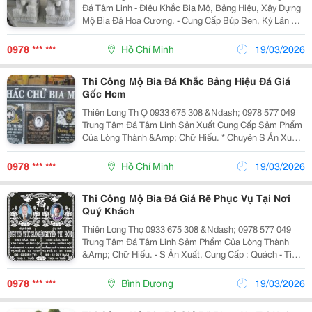
Đá Tâm Linh - Điêu Khắc Bia Mộ, Bảng Hiệu, Xây Dựng
Mộ Bia Đá Hoa Cương. - Cung Cấp Búp Sen, Kỳ Lân Đá,
Để Trụ Mộ &Hellip; - Đá Tấm Đá Khối Giá Gốc. - Giá Trị
Vĩnh Cửu + Cam Kế
0978 *** ***
Hồ Chí Minh
19/03/2026
Thi Công Mộ Bia Đá Khắc Bảng Hiệu Đá Giá
Gốc Hcm
Thiên Long Th Ọ 0933 675 308 &Ndash; 0978 577 049
Trung Tâm Đá Tâm Linh Sản Xuất Cung Cấp Sảm Phẩm
Của Lòng Thành &Amp; Chữ Hiếu. * Chuyên S Ản Xuất,
Cung Cấp : - Quách + Tiểu + Hủ Lưu Tro Cốt Xương Cốt
- Búp Sen, Kỳ Lân Đá Để Trụ M
0978 *** ***
Hồ Chí Minh
19/03/2026
Thi Công Mộ Bia Đá Giá Rẽ Phục Vụ Tại Nơi
Quý Khách
Thiên Long Thọ 0933 675 308 &Ndash; 0978 577 049
Trung Tâm Đá Tâm Linh Sảm Phẩm Của Lòng Thành
&Amp; Chữ Hiếu. - S Ản Xuất, Cung Cấp : Quách - Tiểu
- H Ủ Lưu Tro Cốt Đá - Búp Sen, Kỳ Lân Để Trụ Mộ Đá. -
Đá Cẩm Thạch Trắng Non Nước Đ
0978 *** ***
Bình Dương
19/03/2026