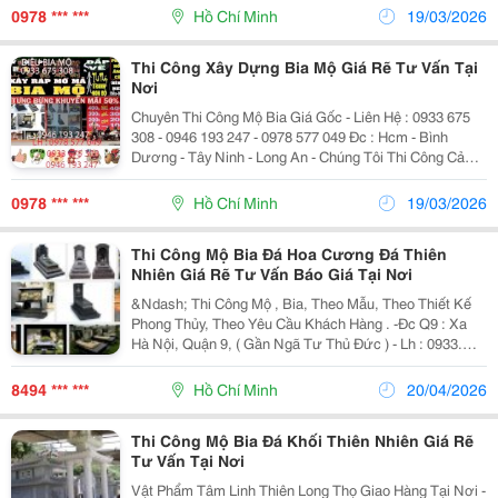
Phẩm Của Lòng Thành &Amp; Chữ Hiếu.
0978 *** ***
Hồ Chí Minh
19/03/2026
Thi Công Xây Dựng Bia Mộ Giá Rẽ Tư Vấn Tại
Nơi
Chuyên Thi Công Mộ Bia Giá Gốc - Liên Hệ : 0933 675
308 - 0946 193 247 - 0978 577 049 Đc : Hcm - Bình
Dương - Tây Ninh - Long An - Chúng Tôi Thi Công Cả
Nước Tư Vấn Tại Nơi
0978 *** ***
Hồ Chí Minh
19/03/2026
Thi Công Mộ Bia Đá Hoa Cương Đá Thiên
Nhiên Giá Rẽ Tư Vấn Báo Giá Tại Nơi
&Ndash; Thi Công Mộ , Bia, Theo Mẫu, Theo Thiết Kế
Phong Thủy, Theo Yêu Cầu Khách Hàng . -Đc Q9 : Xa
Hà Nội, Quận 9, ( Gần Ngã Tư Thủ Đức ) - Lh : 0933.
675. 308 - Đc Q2 : Đường Lương Định Của, P An Phú,
Q2 &Ndash; Lh : 0978 577 049 - Đc...
8494 *** ***
Hồ Chí Minh
20/04/2026
Thi Công Mộ Bia Đá Khối Thiên Nhiên Giá Rẽ
Tư Vấn Tại Nơi
Vật Phẩm Tâm Linh Thiên Long Thọ Giao Hàng Tại Nơi -